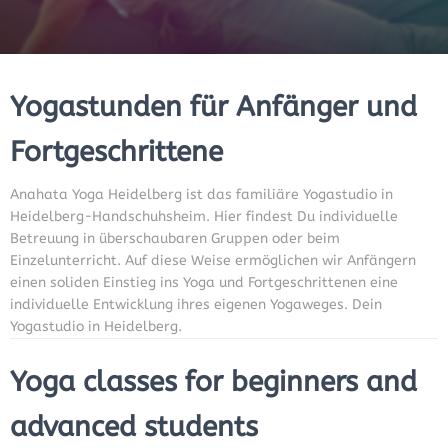
Yogastunden für Anfänger und
Fortgeschrittene
Anahata Yoga Heidelberg ist das familiäre Yogastudio in
Heidelberg-Handschuhsheim. Hier findest Du individuelle
Betreuung in überschaubaren Gruppen oder beim
Einzelunterricht. Auf diese Weise ermöglichen wir Anfängern
einen soliden Einstieg ins Yoga und Fortgeschrittenen eine
individuelle Entwicklung ihres eigenen Yogaweges. Dein
Yogastudio in Heidelberg.
Yoga classes for beginners and
advanced students