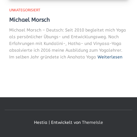
UNKATEGORISIERT
Michael Morsch
Michael Morsch – Deutsch: Seit 2010 begleitet mich Yoga
als persönlicher Übungs- und Entwicklungsweg. Nach
Erfahrungen mit Kundalini-, Hatha- und Vinyasa-Yoga
absolvierte ich 2016 meine Ausbildung zum Yogalehrer.
Im selben Jahr gründete ich Anahata Yoga
Weiterlesen
Hestia | Entwickelt von
ThemeIsle