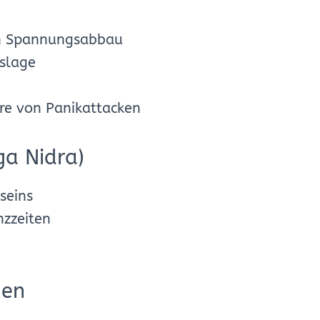
ch Spannungsabbau
slage
e von Panikattacken
ga Nidra)
seins
nzzeiten
gen