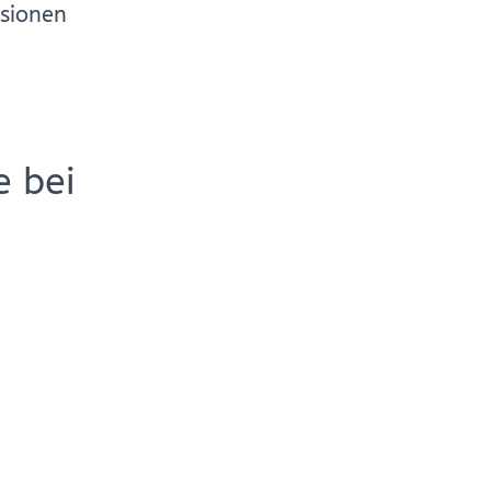
sionen
e bei