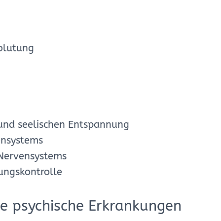
blutung
 und seelischen Entspannung
ensystems
Nervensystems
ungskontrolle
re psychische Erkrankungen