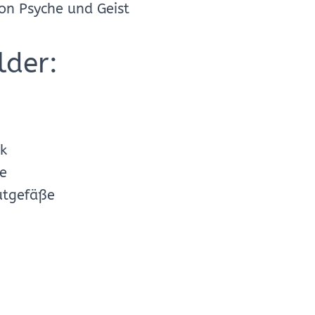
on Psyche und Geist
lder:
k
te
utgefäße